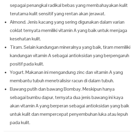
sepagai penangkal radikal bebas yang membahayakan kulit
terutama kulit sensitif yang rentan akan jerawat.
Almond. Jenis kacang yang sering digunakan dalam varian
coklat ternyata memiliki vitamin A yang baik untuk menjaga
kesehatan kulit.
Tiram. Selain kandungan mineralnya yang baik, tiram memiliki
kandungan vitamin A sebagai antioksidan yang berpengaruh
positif pada kulit.
Yogurt. Makanan ini mengandung zinc dan vitamin A yang
membantu tubuh menetralisisr racun di dalam tubuh.
Bawang putih dan bawang Bombay. Meskipun hanya
sebagai bumbu dapur, ternyata dua jenis bawang ini kaya
akan vitamin A yang berperan sebagai antioksidan yang baik
untuk kulit dan mempercepat penyembuhan luka atau lepuh
pada kulit.