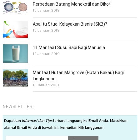
Perbedaan Batang Monokotil dan Dikotil
13 Januari 2019
Apa Itu Studi Kelayakan Bisnis (SKB)?
13 Januari 2019
11 Manfaat Susu Sapi Bagi Manusia
12 Januari 2019
Manfaat Hutan Mangrove (Hutan Bakau) Bagi
Lingkungan
11 Januari 2019
NEWSLETTER:
Dapatkan
Informasi dan Tips
terbaru langsung ke Email Anda. Masukkan
alamat Email Anda di bawah ini, kemudian klik langganan: