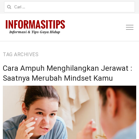
Cari untuk:
M
TAG ARCHIVES
Cara Ampuh Menghilangkan Jerawat :
Saatnya Merubah Mindset Kamu