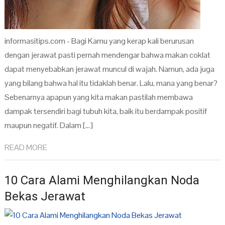
informasitips.com - Bagi Kamu yang kerap kali berurusan
dengan jerawat pasti pernah mendengar bahwa makan coklat
dapat menyebabkan jerawat muncul di wajah. Namun, ada juga
yang bilang bahwa hal itu tidaklah benar. Lalu, mana yang benar?
Sebenarnya apapun yang kita makan pastilah membawa
dampak tersendiri bagi tubuh kita, baik itu berdampak positif
maupun negatif. Dalam […]
READ MORE
10 Cara Alami Menghilangkan Noda
Bekas Jerawat