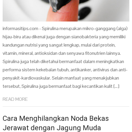
informasitips.com - Spirulina merupakan mikro-ganggang (alga)
hijau-biru atau dikenal juga dengan sianobakteria yang memiliki
kandungan nutrisi yang sangat lengkap, mulai dari protein,
vitamin, mineral, antioksidan dan senyawa fitonutrien lainnya.
Spirulina juga telah diketahui bermanfaat dalam meningkatkan
performa sistem kekebalan tubuh, antikanker, antivirus dan anti-
penyakit-kardiovaskular. Selain manfaat yang menakjubkan
tersebut, Spirulina juga bermanfaat bagi kecantikan kulit […]
READ MORE
Cara Menghilangkan Noda Bekas
Jerawat dengan Jagung Muda