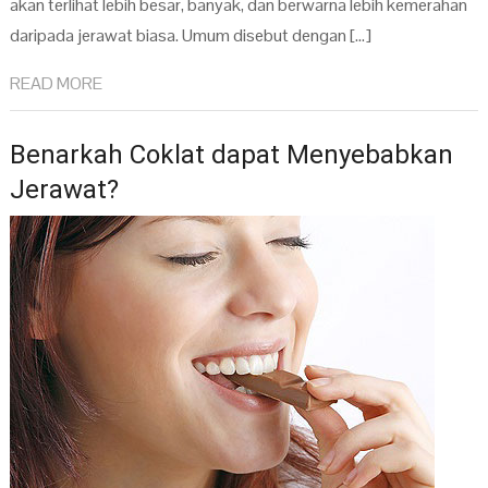
akan terlihat lebih besar, banyak, dan berwarna lebih kemerahan
daripada jerawat biasa. Umum disebut dengan […]
READ MORE
Benarkah Coklat dapat Menyebabkan
Jerawat?