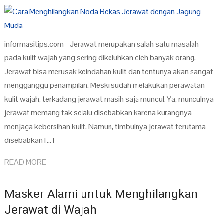
informasitips.com - Jerawat merupakan salah satu masalah
pada kulit wajah yang sering dikeluhkan oleh banyak orang.
Jerawat bisa merusak keindahan kulit dan tentunya akan sangat
mengganggu penampilan. Meski sudah melakukan perawatan
kulit wajah, terkadang jerawat masih saja muncul. Ya, munculnya
jerawat memang tak selalu disebabkan karena kurangnya
menjaga kebersihan kulit. Namun, timbulnya jerawat terutama
disebabkan […]
READ MORE
Masker Alami untuk Menghilangkan
Jerawat di Wajah