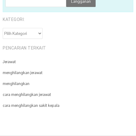
KATEGORI:
KATEGORI:
PENCARIAN TERKAIT
Jerawat
menghilangkan jerawat
menghilangkan
cara menghilangkan jerawat
cara menghilangkan sakit kepala