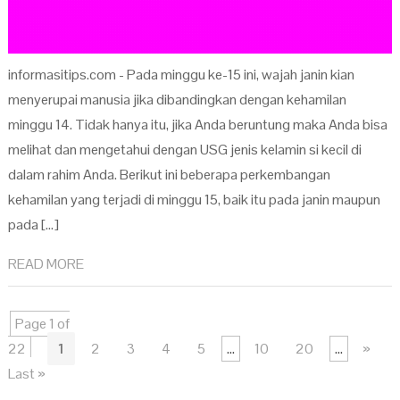
informasitips.com - Pada minggu ke-15 ini, wajah janin kian
menyerupai manusia jika dibandingkan dengan kehamilan
minggu 14. Tidak hanya itu, jika Anda beruntung maka Anda bisa
melihat dan mengetahui dengan USG jenis kelamin si kecil di
dalam rahim Anda. Berikut ini beberapa perkembangan
kehamilan yang terjadi di minggu 15, baik itu pada janin maupun
pada […]
READ MORE
Page 1 of
22
1
2
3
4
5
...
10
20
...
»
Last »