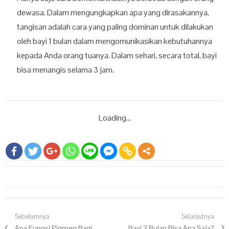
dewasa. Dalam mengungkapkan apa yang dirasakannya,
tangisan adalah cara yang paling dominan untuk dilakukan
oleh bayi 1 bulan dalam mengomunikasikan kebutuhannya
kepada Anda orang tuanya. Dalam sehari, secara total, bayi
bisa menangis selama 3 jam.
Loading...
Navigasi pos
Sebelumnya
Selanjutnya
Previous post:
Apa Fungsi Pigmen Bagi
Next post:
Bayi 2 Bulan Bisa Apa Saja?