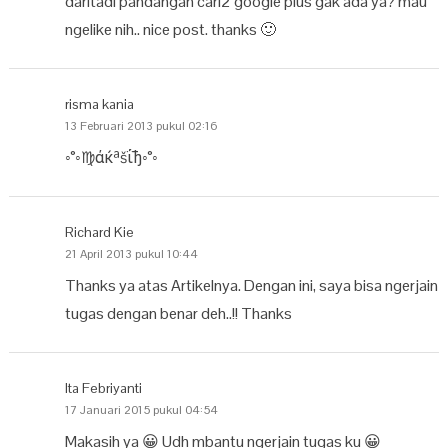
daritadi pandangan cari2 google plus gak ada ya? mau
ngelike nih.. nice post. thanks 🙂
risma kania
13 Februari 2013 pukul 02:16
◦°◦♍άќªšΐђ◦°◦
Richard Kie
21 April 2013 pukul 10:44
Thanks ya atas Artikelnya. Dengan ini, saya bisa ngerjain
tugas dengan benar deh..!! Thanks
Ita Febriyanti
17 Januari 2015 pukul 04:54
Makasih ya 😀 Udh mbantu ngerjain tugas ku 😀