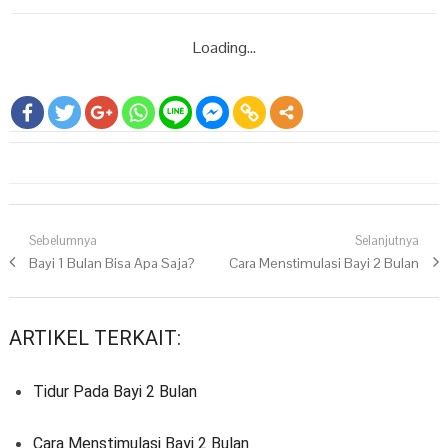
Loading...
Navigasi pos
Sebelumnya
Selanjutnya
Previous post:
Bayi 1 Bulan Bisa Apa Saja?
Next post:
Cara Menstimulasi Bayi 2 Bulan
ARTIKEL TERKAIT:
Tidur Pada Bayi 2 Bulan
Cara Menstimulasi Bayi 2 Bulan