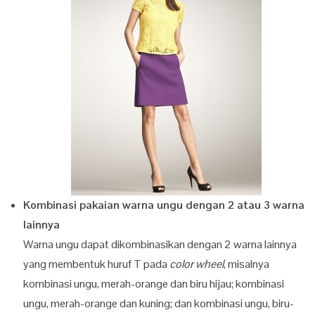
Kombinasi pakaian warna ungu dengan 2 atau 3 warna
lainnya
Warna ungu dapat dikombinasikan dengan 2 warna lainnya
yang membentuk huruf T pada
color wheel
, misalnya
kombinasi ungu, merah-orange dan biru hijau; kombinasi
ungu, merah-orange dan kuning; dan kombinasi ungu, biru-