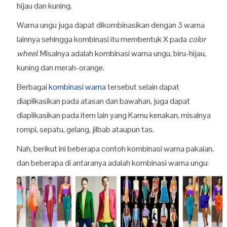
hijau dan kuning.
Warna ungu juga dapat dikombinasikan dengan 3 warna
lainnya sehingga kombinasi itu membentuk X pada
color
wheel
. Misalnya adalah kombinasi warna ungu, biru-hijau,
kuning dan merah-orange.
Berbagai
kombinasi warna
tersebut selain dapat
diaplikasikan pada atasan dan bawahan, juga dapat
diaplikasikan pada item lain yang Kamu kenakan, misalnya
rompi, sepatu, gelang, jilbab ataupun tas.
Nah, berikut ini beberapa contoh kombinasi warna pakaian,
dan beberapa di antaranya adalah kombinasi warna ungu: