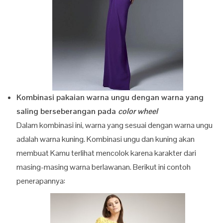
Kombinasi pakaian warna ungu dengan warna yang
saling berseberangan pada
color wheel
Dalam kombinasi ini, warna yang sesuai dengan warna ungu
adalah warna kuning. Kombinasi ungu dan kuning akan
membuat Kamu terlihat mencolok karena karakter dari
masing-masing warna berlawanan. Berikut ini contoh
penerapannya: