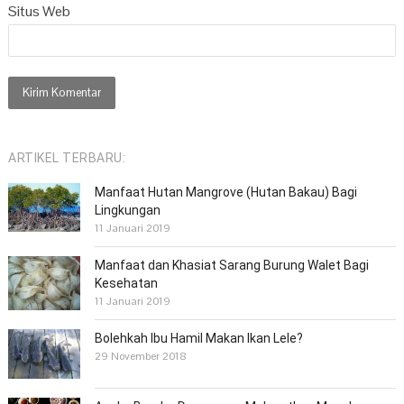
Situs Web
ARTIKEL TERBARU:
Manfaat Hutan Mangrove (Hutan Bakau) Bagi
Lingkungan
11 Januari 2019
Manfaat dan Khasiat Sarang Burung Walet Bagi
Kesehatan
11 Januari 2019
Bolehkah Ibu Hamil Makan Ikan Lele?
29 November 2018