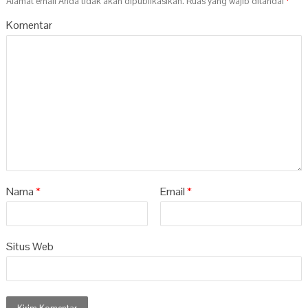
Alamat email Anda tidak akan dipublikasikan.
Ruas yang wajib ditandai
*
Komentar
Nama
*
Email
*
Situs Web