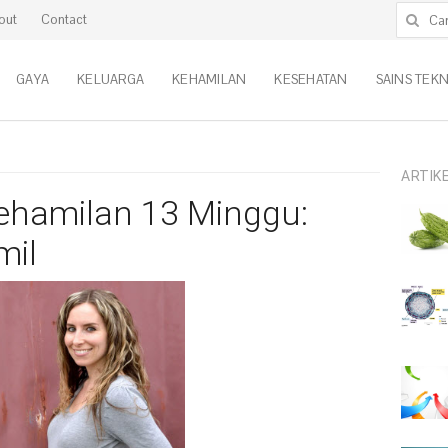
Cari untu
out
Contact
GAYA
KELUARGA
KEHAMILAN
KESEHATAN
SAINS TEK
ARTIK
hamilan 13 Minggu:
mil