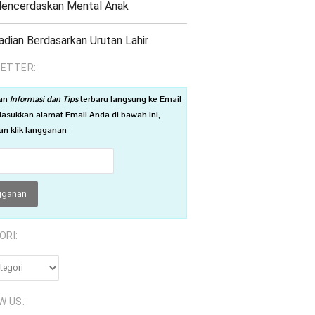
Mencerdaskan Mental Anak
adian Berdasarkan Urutan Lahir
ETTER:
an
Informasi dan Tips
terbaru langsung ke Email
asukkan alamat Email Anda di bawah ini,
n klik langganan:
ORI:
RI:
W US: