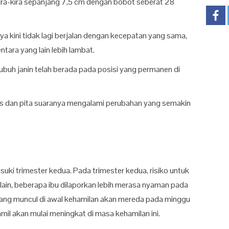
n kira-kira sepanjang 7,5 cm dengan bobot seberat 28
 kini tidak lagi berjalan dengan kecepatan yang sama,
tara yang lain lebih lambat.
 tubuh janin telah berada pada posisi yang permanen di
alus dan pita suaranya mengalami perubahan yang semakin
uki trimester kedua. Pada trimester kedua, risiko untuk
 lain, beberapa ibu dilaporkan lebih merasa nyaman pada
 yang muncul di awal kehamilan akan mereda pada minggu
 hamil akan mulai meningkat di masa kehamilan ini.