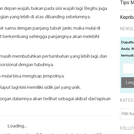
Tips 
n depan wajah, bukan pada sisi wajah lagi. Begitu juga
gian yang lebih di atas dibanding sebelumnya.
Keprib
ir sama dengan panjang tubuh janin, maka mulai di
NEWSL
epat berkembang sehingga panjangnya akan melebihi
Dapatk
Anda. M
kemudia
i masih membutuhkan pertumbuhan yang lebih lagi, dan
orsional dengan tubuhnya.
ah mulai bisa mengisap jempolnya.
aput lagi kini memiliki sidik jari yang unik.
rgan dalamnya akan terlihat sebagai akibat dari lapisan
KATEG
KATEGO
Loading...
FOLLO