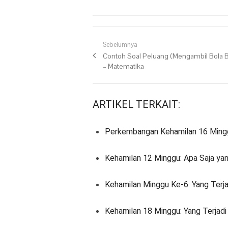
Navigasi pos
Sebelumnya
Previous post:
Contoh Soal Peluang (Mengambil Bola 
– Matematika
ARTIKEL TERKAIT:
Perkembangan Kehamilan 16 Minggu
Kehamilan 12 Minggu: Apa Saja yan
Kehamilan Minggu Ke-6: Yang Terja
Kehamilan 18 Minggu: Yang Terjadi