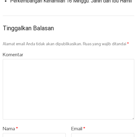
Perkembangan Kehamilan 16 Minggu: Janin dan Ibu Hamil
Tinggalkan Balasan
Alamat email Anda tidak akan dipublikasikan.
Ruas yang wajib ditandai
*
Komentar
Nama
*
Email
*