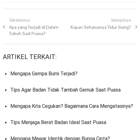
Navigasi pos
Sebelumnya
Selanjutnya
Previous post:
Apa yang Terjadi di Dalam
Next post:
Kapan Seharusnya Tidur Siang?
Tubuh Saat Puasa?
ARTIKEL TERKAIT:
Mengapa Gempa Bumi Terjadi?
Tips Agar Badan Tidak Tambah Gemuk Saat Puasa
Mengapa Kita Cegukan? Bagaimana Cara Mengatasinya?
Tips Menjaga Berat Badan Ideal Saat Puasa
Mengapa Mawar Identik dengan Bunga Cinta?