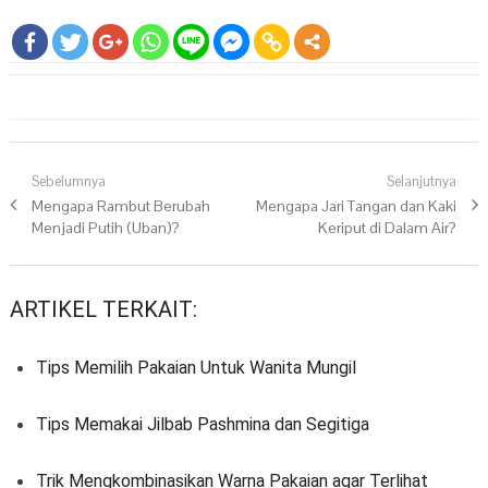
Navigasi pos
Sebelumnya
Selanjutnya
Previous post:
Mengapa Rambut Berubah
Next post:
Mengapa Jari Tangan dan Kaki
Menjadi Putih (Uban)?
Keriput di Dalam Air?
ARTIKEL TERKAIT:
Tips Memilih Pakaian Untuk Wanita Mungil
Tips Memakai Jilbab Pashmina dan Segitiga
Trik Mengkombinasikan Warna Pakaian agar Terlihat