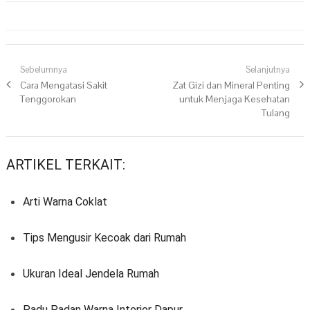
Navigasi pos
Sebelumnya
Selanjutnya
Previous post:
Cara Mengatasi Sakit
Next post:
Zat Gizi dan Mineral Penting
Tenggorokan
untuk Menjaga Kesehatan
Tulang
ARTIKEL TERKAIT:
Arti Warna Coklat
Tips Mengusir Kecoak dari Rumah
Ukuran Ideal Jendela Rumah
Padu Padan Warna Interior Dapur