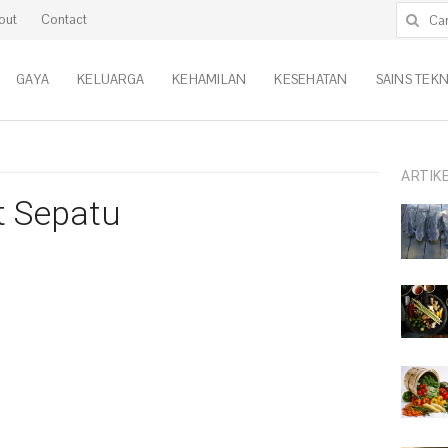
Cari untu
out
Contact
GAYA
KELUARGA
KEHAMILAN
KESEHATAN
SAINS TEK
ARTIK
t Sepatu