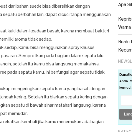
Apa Si
at dari bahan suede bisa dibersihkan dengan
 sepatu berbahan lain, dapat dicuci tanpa menggunakan
Keprib
Warna 
aat kaki dalam keadaan basah, karena membuat bakteri
miliki aroma tidak sedap.
Buah d
dak sedap, kamu bisa menggunakan spray khusus
Kecant
i pasaran. Semprotkan pada bagian dalam sepatu lalu
NEWSL
 angin, setelah itu kamu bisa langsung memakainya.
ee pada sepatu kamu. Ini berfungsi agar sepatu tidak
Dapatk
Anda. M
kemudia
cukup mengeringkan sepatu kamu yang basah dengan
ngah kering. Setelah itu biarkan sepatu kering dengan
ingkan sepatu di bawah sinar matahari langsung, karena
epat memudar.
ra rekatkan kembali jika kamu menemukan ada bagian
KATEG