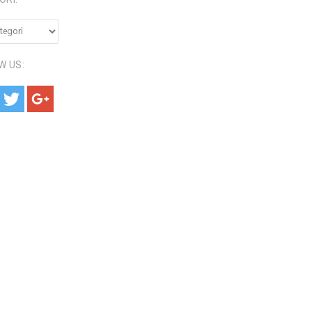
RI:
W US: