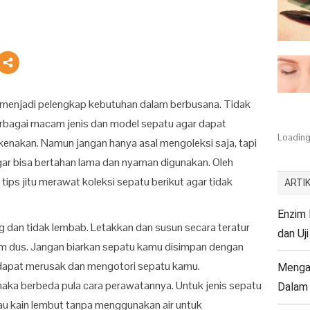
h menjadi pelengkap kebutuhan dalam berbusana. Tidak
rbagai macam jenis dan model sepatu agar dapat
Loading.
enakan. Namun jangan hanya asal mengoleksi saja, tapi
agar bisa bertahan lama dan nyaman digunakan. Oleh
 tips jitu merawat koleksi sepatu berikut agar tidak
ARTIK
Enzim K
g dan tidak lembab. Letakkan dan susun secara teratur
dan Uji
am dus. Jangan biarkan sepatu kamu disimpan dengan
u dapat merusak dan mengotori sepatu kamu.
Mengap
maka berbeda pula cara perawatannya. Untuk jenis sepatu
Dalam 
tau kain lembut tanpa menggunakan air untuk