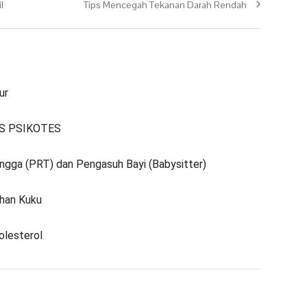
l
Next post:
Tips Mencegah Tekanan Darah Rendah
ur
S PSIKOTES
gga (PRT) dan Pengasuh Bayi (Babysitter)
han Kuku
olesterol