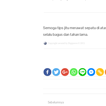
Semoga tips jitu merawat sepatu di a
selalu bagus dan tahan lama.
Copyright secured by Digiprove © 2011
Navigasi pos
Sebelumnya