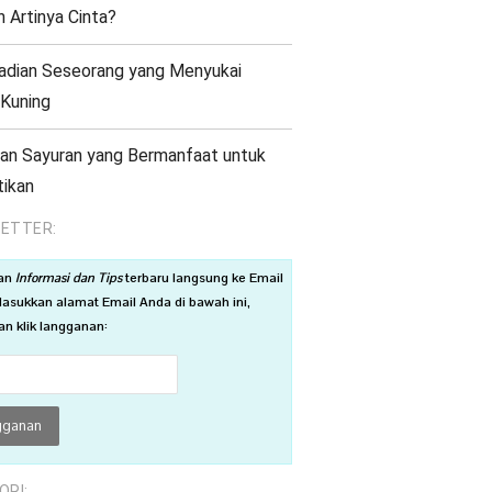
h Artinya Cinta?
adian Seseorang yang Menyukai
Kuning
an Sayuran yang Bermanfaat untuk
ikan
ETTER:
an
Informasi dan Tips
terbaru langsung ke Email
asukkan alamat Email Anda di bawah ini,
n klik langganan:
ORI: