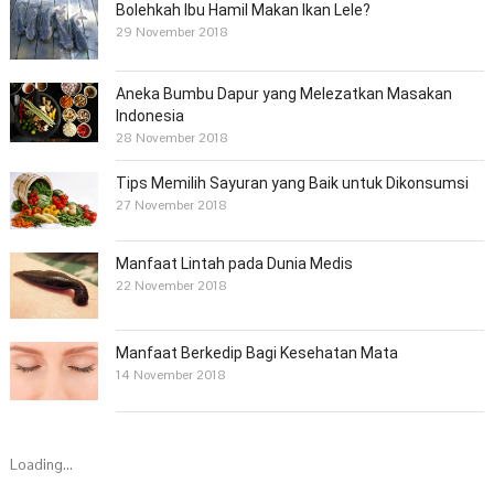
Bolehkah Ibu Hamil Makan Ikan Lele?
29 November 2018
Aneka Bumbu Dapur yang Melezatkan Masakan
Indonesia
28 November 2018
Tips Memilih Sayuran yang Baik untuk Dikonsumsi
27 November 2018
Manfaat Lintah pada Dunia Medis
22 November 2018
Manfaat Berkedip Bagi Kesehatan Mata
14 November 2018
Loading...