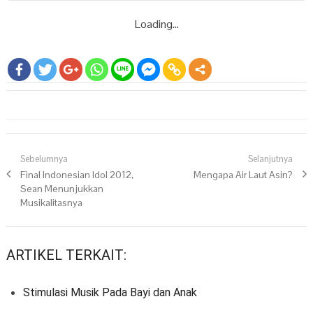
Loading...
Navigasi pos
Sebelumnya
Selanjutnya
Previous post:
Final Indonesian Idol 2012,
Next post:
Mengapa Air Laut Asin?
Sean Menunjukkan
Musikalitasnya
ARTIKEL TERKAIT:
Stimulasi Musik Pada Bayi dan Anak