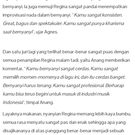
bernyanyi. Ia juga memuji Regina sangat pandai menempatkan
improvisasi nada dalam bernyanyi. “
Kamu sangat konsisten.
Great, bagus dan spektakuler. Kamu sangat punya kharisma
saat bernyanyi
”, ujar Agnes.
Dan satu juri lagi yang terlihat benar-benar sangat puas dengan
semua penampilan Regina malam tadi, yaitu Anang memberikan
komentar, “
Kamu bernyanyi sangat cerdas. Kamu sangat
memilih momen-momenya di lagu ini, dan itu cerdas banget.
Bernyanyi harus tenang. Kamu sangat profesional. Berharap
kamu bisa terus begini untuk masuk di industri musik
Indonesia
”, timpal Anang.
Layaknya makanan, nyanyian Regina memang lebih kaya bumbu,
semua rasa menyatu sangat pas dan enak sehingga apa yang
disajikananya di atas panggung benar-benar menjadi sebuah