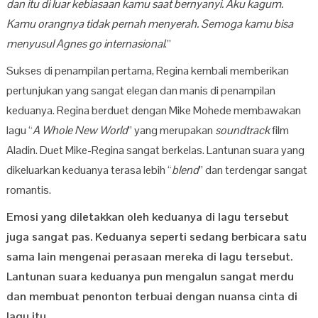
dan itu di luar kebiasaan kamu saat bernyanyi. Aku kagum.
Kamu orangnya tidak pernah menyerah. Semoga kamu bisa
menyusul Agnes go internasional
.”
Sukses di penampilan pertama, Regina kembali memberikan
pertunjukan yang sangat elegan dan manis di penampilan
keduanya. Regina berduet dengan Mike Mohede membawakan
lagu “
A Whole New World
” yang merupakan
soundtrack
film
Aladin. Duet Mike-Regina sangat berkelas. Lantunan suara yang
dikeluarkan keduanya terasa lebih “
blend
” dan terdengar sangat
romantis.
Emosi yang diletakkan oleh keduanya di lagu tersebut
juga sangat pas. Keduanya seperti sedang berbicara satu
sama lain mengenai perasaan mereka di lagu tersebut.
Lantunan suara keduanya pun mengalun sangat merdu
dan membuat penonton terbuai dengan nuansa cinta di
lagu itu
.