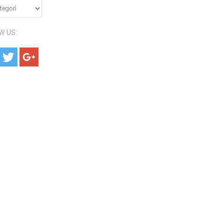
RI:
W US: