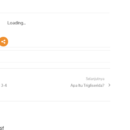
Loading...
Selanjutnya
 3-4
Next post:
Apa Itu Trigliserida?
if