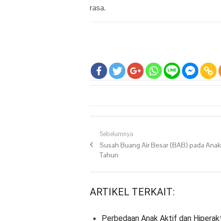
rasa.
Navigasi pos
Sebelumnya
Previous post:
Susah Buang Air Besar (BAB) pada Anak
Tahun
ARTIKEL TERKAIT:
Perbedaan Anak Aktif dan Hiperakt