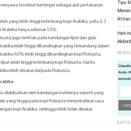
Tips M
 senyawa tersebut berfungsi sebagai alat pertahanan
Menera
Attrac
ein yang lebih tinggi ketimbang kopi Arabika, yaitu 2.7
 Arabika hanya sebesar 1.5%.
Hati-h
usta juga terletak pada kandungan lipid dan gula.
Akibat
Arabika lebih tinggi dibandingkan yang terkandung dalam
NEWSL
Arabika 60% lebih tinggi dibandingkan kopi Robusta,
ipat lebih tinggi ketimbang kopi Robusta. Hal itu
Dapatk
ika lebih disukai daripada Robusta.
Anda. M
kemudia
rabika
itu diakibatkan oleh kandungan kafeinnya seperti yang
fein yang tinggi pada kopi Robusta menyebabkan rasa
engan kopi Arabika, sehingga lebih tidak disukai
KATEG