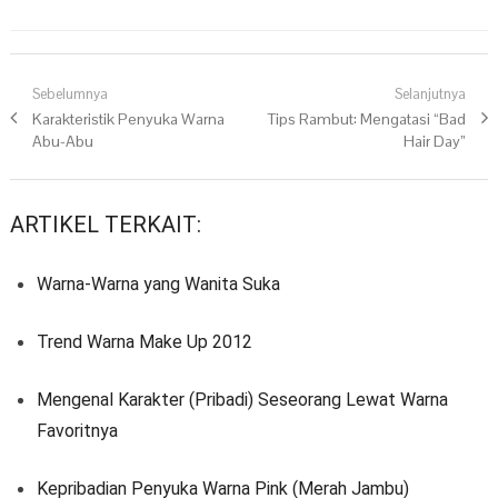
Navigasi pos
Sebelumnya
Selanjutnya
Previous post:
Karakteristik Penyuka Warna
Next post:
Tips Rambut: Mengatasi “Bad
Abu-Abu
Hair Day”
ARTIKEL TERKAIT:
Warna-Warna yang Wanita Suka
Trend Warna Make Up 2012
Mengenal Karakter (Pribadi) Seseorang Lewat Warna
Favoritnya
Kepribadian Penyuka Warna Pink (Merah Jambu)