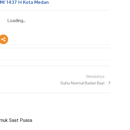
 M/ 1437 H Kota Medan
Loading...
Selanjutnya
Next post:
Suhu Normal Badan Bayi
emuk Saat Puasa