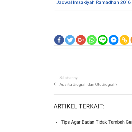
-
Jadwal Imsakiyah Ramadhan 2016
Navigasi pos
Sebelumnya
Previous post:
Apa itu Biografi dan OtoBiografi?
ARTIKEL TERKAIT:
Tips Agar Badan Tidak Tambah G