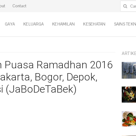
Cari untu
out
Contact
GAYA
KELUARGA
KEHAMILAN
KESEHATAN
SAINS TEK
ARTIK
ah Puasa Ramadhan 2016
akarta, Bogor, Depok,
si (JaBoDeTaBek)