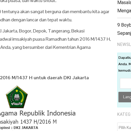
buka puasa, dan waktu sholat.
Masala
Menga
) tentunya akan sangat berguna dan membantu kita agar
dhan dengan lancar dan tepat waktu.
9 Boyb
KI Jakarta, Bogor, Depok, Tangerang, Bekasi
Sepan
adwal imsakiyah puasa Ramadhan tahun 2016 M/1437 H,
NEWSL
uk Anda, yang bersumber dari Kementrian Agama
Dapatk
Anda. M
kemudia
2016 M/1437 H untuk daerah DKI Jakarta
KATEG
KATEGO