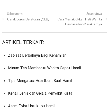
Navigasi pos
Sebelumnya
Selanjutnya
Previous post:
Gerak Lurus Beraturan (GLB)
Next post:
Cara Menaklukkan Hati Wanita
Berdasarkan Karakternya
ARTIKEL TERKAIT:
Zat-zat Berbahaya Bagi Kehamilan
Minum Teh Membantu Wanita Cepat Hamil
Tips Mengatasi Heartburn Saat Hamil
Kenali Jenis dan Gejala Penyakit Kista
Asam Folat Untuk Ibu Hamil