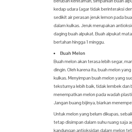
berubah kehitaman, simpanlah buah alp
kedap udara (agar tidak berinteraksi d
sedikit air perasan jeruk lemon pada b
dalam kulkas. Jeruk merupakan antiok
daging buah alpukat. Buah alpukat mata
bertahan hingga 1 minggu.
Buah Melon
Buah melon akan terasa lebih segar, man
dingin. Oleh karena itu, buah melon ya
kulkas. Menyimpan buah melon yang su
teksturnya lebih baik, tidak lembek da
menempatkan melon pada wadah plastik t
Jangan buang bijinya, biarkan menempel
Untuk melon yang belum dikupas, sebai
tetap disimpan dalam suhu ruang saja a
kandungan antioksidan dalam melon te