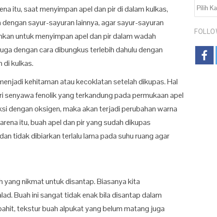
KATEGO
na itu, saat menyimpan apel dan pir di dalam kulkas,
 dengan sayur-sayuran lainnya, agar sayur-sayuran
FOLLO
rankan untuk menyimpan apel dan pir dalam wadah
sa juga dengan cara dibungkus terlebih dahulu dengan
 di kulkas.
menjadi kehitaman atau kecoklatan setelah dikupas. Hal
ri senyawa fenolik yang terkandung pada permukaan apel
aksi dengan oksigen, maka akan terjadi perubahan warna
rena itu, buah apel dan pir yang sudah dikupas
an tidak dibiarkan terlalu lama pada suhu ruang agar
 yang nikmat untuk disantap. Biasanya kita
ad. Buah ini sangat tidak enak bila disantap dalam
ahit, tekstur buah alpukat yang belum matang juga