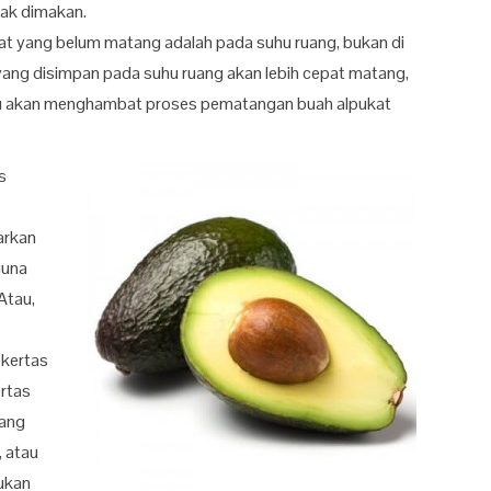
nak dimakan.
t yang belum matang adalah pada suhu ruang, bukan di
 yang disimpan pada suhu ruang akan lebih cepat matang,
ru akan menghambat proses pematangan buah alpukat
s
arkan
 guna
Atau,
 kertas
ertas
yang
, atau
kukan