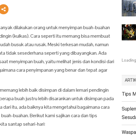
 banyak dilakukan orang untuk menyimpan buah-buahan
ingin (kulkas). Cara seperti itu memang bisa membuat
 mudah busuk atau rusak. Meski terkesan mudah, namun
a tidak sesederhana seperti yang dibayangkan. Ada
Loading.
saat menyimpan buah, yaitu melihat jenis dan kondisi dari
agaimana cara penyimpanan yang benar dan tepat agar
ARTIK
memang lebih baik disimpan di dalam lemari pendingin
Tips M
eberapa buah justru lebih disarankan untuk disimpan pada
a dari itu, ada baiknya kita mengetahui bagaimana cara
Suple
uah-buahan. Berikut kami sajikan cara dan tips
Sesuda
ta santap sehari-hari:
Waspad