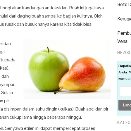
Botol 
tinggi akan kandungan antioksidan. Buah ini juga kaya
ulai dari daging buah sampai ke bagian kulitnya. Oleh
Kerugi
arus rusak dan busuk hanya karena kita tidak bisa
Pembul
Vena
el dan
uga
NEWSL
itu pada
Dapatk
kas).
Anda. M
) dan
kemudia
enyimpan
 Selain
n pir
la disimpan dalam suhu dingin (kulkas). Buah apel dan pir
rtahan cukup lama hingga beberapa minggu.
KATEG
len. Senyawa etilen ini dapat mempercepat proses