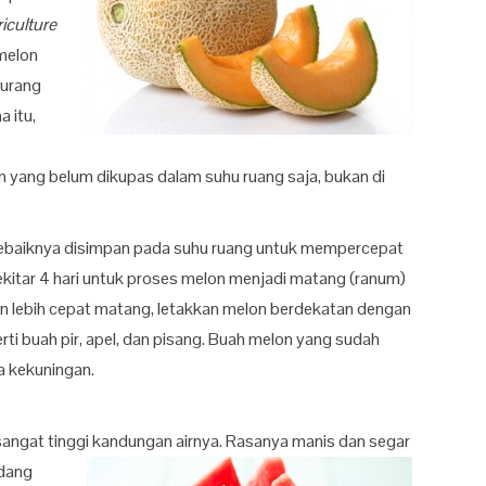
iculture
melon
kurang
a itu,
 yang belum dikupas dalam suhu ruang saja, bukan di
sebaiknya disimpan pada suhu ruang untuk mempercepat
itar 4 hari untuk proses melon menjadi matang (ranum)
gin lebih cepat matang, letakkan melon berdekatan dengan
ti buah pir, apel, dan pisang. Buah melon yang sudah
a kekuningan.
ngat tinggi kandungan airnya.
Rasanya manis dan segar
edang