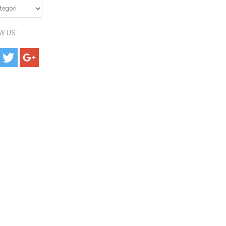
RI:
W US: