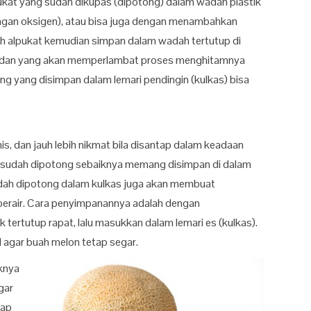
ukat yang sudah dikupas (dipotong) dalam wadah plastik
engan oksigen), atau bisa juga dengan menambahkan
uah alpukat kemudian simpan dalam wadah tertutup di
sidan yang akan memperlambat proses menghitamnya
ng yang disimpan dalam lemari pendingin (kulkas) bisa
is, dan jauh lebih nikmat bila disantap dalam keadaan
ng sudah dipotong sebaiknya memang disimpan di dalam
dah dipotong dalam kulkas juga akan membuat
n berair. Cara penyimpanannya adalah dengan
ertutup rapat, lalu masukkan dalam lemari es (kulkas).
 agar buah melon tetap segar.
knya
gar
tap