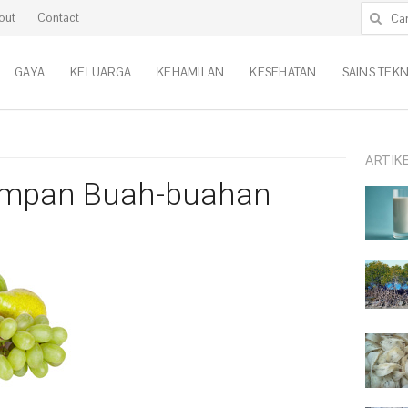
Cari untu
out
Contact
GAYA
KELUARGA
KEHAMILAN
KESEHATAN
SAINS TEK
ARTIK
impan Buah-buahan