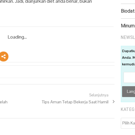
kan. Jadi, dianjurkan diet anda benar, bukan
Biodat
Minum
Loading...
NEWSL
Dapatk
Anda. M
kemudia
Selanjutnya
telah
Next post:
Tips Aman Tetap Bekerja Saat Hamil
KATEG
KATEGO