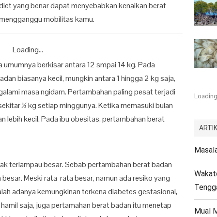
 diet yang benar dapat menyebabkan kenaikan berat
a mengganggu mobilitas kamu.
Loading...
a umumnya berkisar antara 12 smpai 14 kg. Pada
dan biasanya kecil, mungkin antara 1 hingga 2 kg saja,
alami masa ngidam. Pertambahan paling pesat terjadi
Loading.
sekitar ½ kg setiap minggunya. Ketika memasuki bulan
n lebih kecil. Pada ibu obesitas, pertambahan berat
ARTIK
Masala
dak terlampau besar. Sebab pertambahan berat badan
Wakato
 besar. Meski rata-rata besar, namun ada resiko yang
Tengg
alah adanya kemungkinan terkena diabetes gestasional,
t hamil saja, juga pertamahan berat badan itu menetap
Mual M