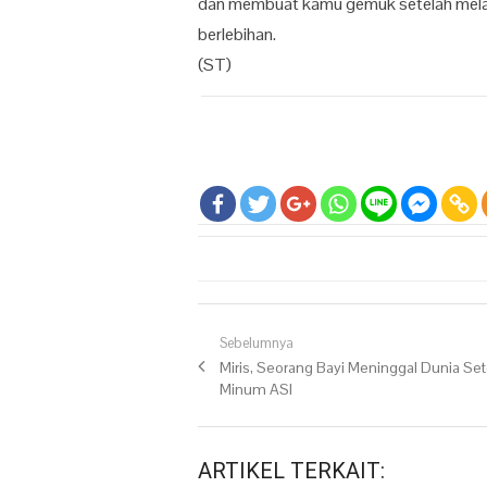
dan membuat kamu gemuk setelah melahir
berlebihan.
(ST)
Navigasi pos
Sebelumnya
Previous post:
Miris, Seorang Bayi Meninggal Dunia Se
Minum ASI
ARTIKEL TERKAIT: