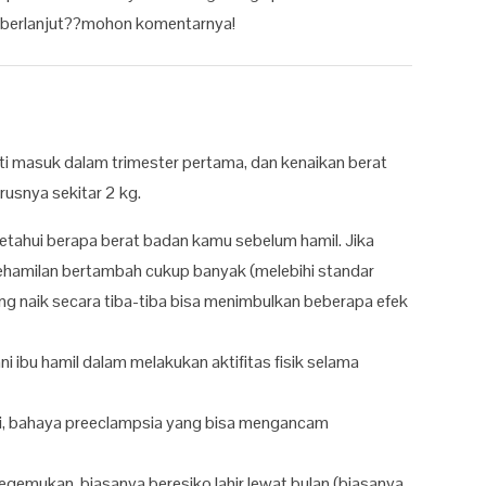
 berlanjut??mohon komentarnya!
ti masuk dalam trimester pertama, dan kenaikan berat
rusnya sekitar 2 kg.
ketahui berapa berat badan kamu sebelum hamil. Jika
hamilan bertambah cukup banyak (melebihi standar
ang naik secara tiba-tiba bisa menimbulkan beberapa efek
i ibu hamil dalam melakukan aktifitas fisik selama
i, bahaya preeclampsia yang bisa mengancam
 kegemukan, biasanya beresiko lahir lewat bulan (biasanya