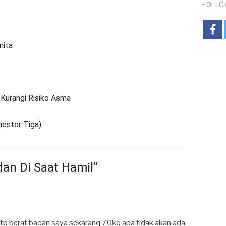
FOLLO
nita
 Kurangi Risiko Asma
mester Tiga)
dan Di Saat Hamil”
 tp berat badan saya sekarang 70kg apa tidak akan ada