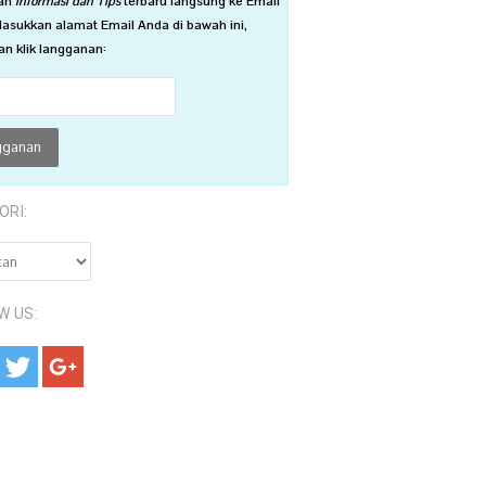
an
Informasi dan Tips
terbaru langsung ke Email
asukkan alamat Email Anda di bawah ini,
n klik langganan:
ORI:
RI:
W US: