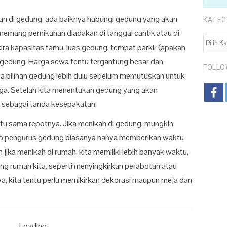
han di gedung, ada baiknya hubungi gedung yang akan
KATEG
 memang pernikahan diadakan di tanggal cantik atau di
KATEGO
a-kira kapasitas tamu, luas gedung, tempat parkir (apakah
a gedung. Harga sewa tentu tergantung besar dan
FOLLO
pa pilihan gedung lebih dulu sebelum memutuskan untuk
a. Setelah kita menentukan gedung yang akan
 sebagai tanda kesepakatan.
ntu sama repotnya. Jika menikah di gedung, mungkin
ebab pengurus gedung biasanya hanya memberikan waktu
jika menikah di rumah, kita memiliki lebih banyak waktu,
ng rumah kita, seperti menyingkirkan perabotan atau
a, kita tentu perlu memikirkan dekorasi maupun meja dan
Loading...