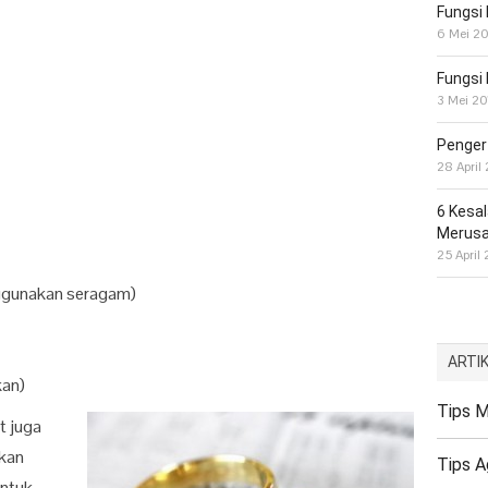
Fungsi
6 Mei 2
Fungsi
3 Mei 2
Penger
28 April
6 Kesal
Merusak
25 April
nggunakan seragam)
ARTI
kan)
Tips M
t juga
rkan
Tips 
Untuk