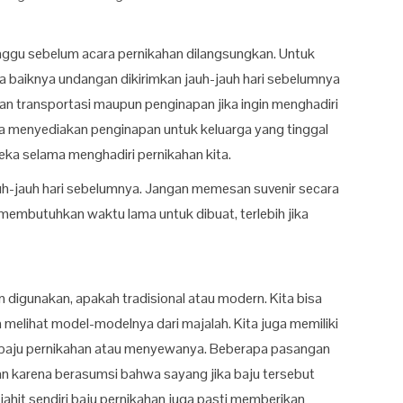
nggu sebelum acara pernikahan dilangsungkan. Untuk
ada baiknya undangan dikirimkan jauh-jauh hari sebelumnya
an transportasi maupun penginapan jika ingin menghadiri
uga menyediakan penginapan untuk keluarga yang tinggal
eka selama menghadiri pernikahan kita.
auh-jauh hari sebelumnya. Jangan memesan suvenir secara
embutuhkan waktu lama untuk dibuat, terlebih jika
digunakan, apakah tradisional atau modern. Kita bisa
melihat model-modelnya dari majalah. Kita juga memiliki
iri baju pernikahan atau menyewanya. Beberapa pasangan
an karena berasumsi bahwa sayang jika baju tersebut
ahit sendiri baju pernikahan juga pasti memberikan