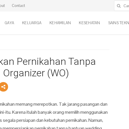
Cari untu
out
Contact
GAYA
KELUARGA
KEHAMILAN
KESEHATAN
SAINS TEK
kan Pernikahan Tanpa
 Organizer (WO)
rnikahan memang merepotkan. Tak jarang pasangan dan
ni-itu. Karena itulah banyak orang memilih menggunakan
 segala persiapan dan kebutuhan pernikahan. Namun,
bisa mempersiapkan pernikahan tanpa bantuan wedding