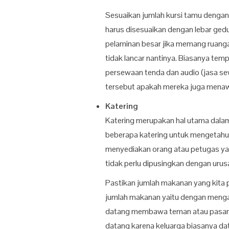
Sesuaikan jumlah kursi tamu denga
harus disesuaikan dengan lebar ge
pelaminan besar jika memang ruanga
tidak lancar nantinya. Biasanya te
persewaan tenda dan audio (jasa s
tersebut apakah mereka juga mena
Katering
Katering merupakan hal utama dala
beberapa katering untuk mengetahui
menyediakan orang atau petugas ya
tidak perlu dipusingkan dengan uru
Pastikan jumlah makanan yang kita
jumlah makanan yaitu dengan menga
datang membawa teman atau pasang
datang karena keluarga biasanya d