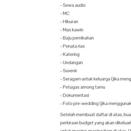
- Sewa audio
- MC
- Hiburan
- Mas kawin
- Baju pernikahan
- Penata rias
- Katering
- Undangan
- Suvenir
- Seragam untuk keluarga (jika me
- Petugas among tamu
- Dokumentasi
- Foto pre-wedding (jika mengguna
Setelah membuat daftar di atas, bua
perkiraan budget yang akan dikelua
untuk masing-masing item di atas. 