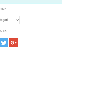
ORI:
RI:
W US: