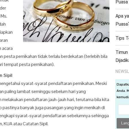
Puasa
der
 Ms.
Apa ya
dah
Puasa
siapkan
Tips T
aran
n acara
Timun 
pesta pernikahan tidak terlalu berdekatan (terlebih bila
Dijadi
ri tempat pesta pernikahan).
NEWSL
 Sipil
engetahui syarat-syarat pendaftaran pernikahan. Meski
Dapatk
Anda. M
kan paling lambat seminggu sebelum hari yang
kemudia
 melakukan pendaftaran jauh-jauh hari, terutama bila kita
ab pastinya banyak juga pasangan yang ingin menikah di
elengkapi syarat-syarat pendaftaran sebelumnya sehingga
an, KUA atau Catatan Sipil.