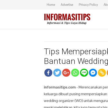
Home
Advertise
Privacy Policy
Ab
Tips Mempersiap
Bantuan Wedding
informasitips.com
- Merencanakan pe
keluarga dibuat pusing mempersiapkan i
wedding organizer (WO) untuk mengurus
meski melelahkan, kita juga ternyata 