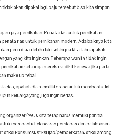
tidak akan dipakai lagi, baju tersebut bisa kita simpan
dengan gaya pernikahan. Penata rias untuk pernikahan
 penata rias untuk pernikahan modern. Ada baiknya kita
ukan percobaan lebih dulu sehingga kita tahu apakah
engan yang kita inginkan. Beberapa wanita tidak ingin
pernikahan sehingga mereka sedikit kecewa jika pada
kan make up tebal.
nata rias, apakah dia memiliki orang untuk membantu. Ini
pun keluarga yang juga ingin berias.
 organizer (WO), kita tetap harus memiliki panitia
n untuk membantu kelancaran persiapan dan pelaksanan
pat s*ksi konsumsi, s*ksi ijab/pemberkatan, s*ksi among