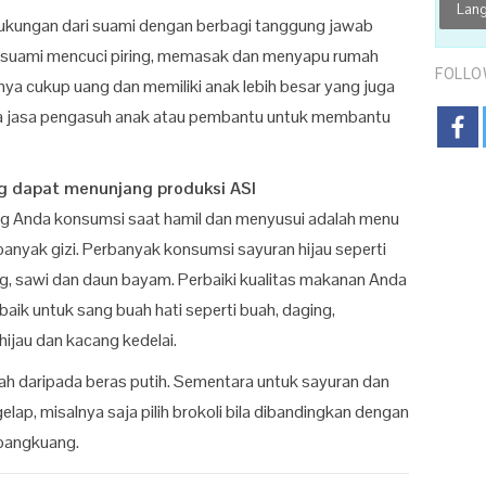
ukungan dari suami dengan berbagi tanggung jawab
 suami mencuci piring, memasak dan menyapu rumah
FOLLO
unya cukup uang dan memiliki anak lebih besar yang juga
wa jasa pengasuh anak atau pembantu untuk membantu
g dapat menunjang produksi ASI
g Anda konsumsi saat hamil dan menyusui adalah menu
nyak gizi. Perbanyak konsumsi sayuran hijau seperti
g, sawi dan daun bayam. Perbaiki kualitas makanan Anda
k untuk sang buah hati seperti buah, daging,
ijau dan kacang kedelai.
rah daripada beras putih. Sementara untuk sayuran dan
gelap, misalnya saja pilih brokoli bila dibandingkan dengan
 bangkuang.