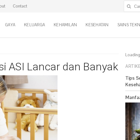
Cari untu
out
Contact
GAYA
KELUARGA
KEHAMILAN
KESEHATAN
SAINS TEK
Loading.
si ASI Lancar dan Banyak
ARTIKE
Tips S
Keseh
Manfaa