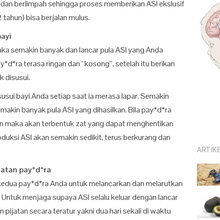
dan berlimpah sehingga proses memberikan ASI ekslusif
2 tahun) bisa berjalan mulus.
bayi
aka semakin banyak dan lancar pula ASI yang Anda
y*d*ra terasa ringan dan “kosong”, setelah itu berikan
k disusui.
sui bayi Anda setiap saat ia merasa lapar. Semakin
emakin banyak pula ASI yang dihasilkan. Bila pay*d*ra
an maka akan terbentuk zat yang dapat menghentikan
uksi ASI akan semakin sedikit, terus berkurang dan
ARTIK
atan pay*d*ra
a kedua pay*d*ra Anda untuk melancarkan dan melarutkan
. Untuk menjaga supaya ASI selalu keluar dengan lancar
pijatan secara teratur yakni dua hari sekali di waktu