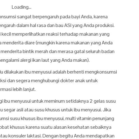
Loading...
nsumsi sangat berpengaruh pada bayi Anda, karena
engaruh dalam hal rasa dan bau ASI yang Anda produksi.
si kecil memperlihatkan reaksi terhadap makanan yang
da menderita diare (mungkin karena makanan yang Anda
 menderita bintik merah dan merasa gatal seluruh badan
ngalami alergi ikan laut yang Anda makan).
perlu dilakukan ibu menyusui adalah berhenti mengkonsumsi
ksi dan segera menghubungi dokter anak untuk
masi lebih lanjut.
gi ibu menyusui untuk meminum setidaknya 2 gelas susu
u segar asli atau susu khusus untuk ibu menyusui. Jika
si susu khusus ibu menyusui, multi vitamin penunjang
bat khusus karena suatu alasan kesehatan sebaiknya
 atau konsuler laktasi. Dengan begitu Anda mendapatkan