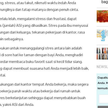
bag
g, stress, atau takut, nikmati waktu indah Anda
 mungilnya dan tatap matanya dengan penuh cinta.
rlalu lelah, mengalami stress dan frustasi, dapat
 (jumlah) ASI yang dihasilkan. Stres pada ibu menyusui
ungan dari keluarga, tekanan pekerjaan di kantor, rasa
ain sebagainya.
kukan untuk menanggulangi stres antara lain adalah
i di sore hari ke taman dengan bayi Anda, menghadiri
edar membaca buku favorit saat si kecil tidur siang.
NEWSL
g dapat membuat suasana hati Anda menjadi lebih baik,
tai.
Dapatk
Anda. M
 dukungan dari kantor tempat Anda bekerja, maka segera
kemudia
 bekerja paruh waktu atau bekerja dari rumah untuk
tres berkelanjutan sehingga dapat menyebabkan buah
 yakni ASI dari Anda.