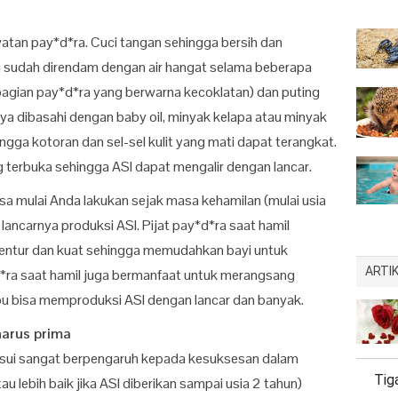
watan pay*d*ra. Cuci tangan sehingga bersih dan
 sudah direndam dengan air hangat selama beberapa
 (bagian pay*d*ra yang berwarna kecoklatan) dan puting
a dibasahi dengan baby oil, minyak kelapa atau minyak
ngga kotoran dan sel-sel kulit yang mati dapat terangkat.
ing terbuka sehingga ASI dapat mengalir dengan lancar.
sa mulai Anda lakukan sejak masa kehamilan (mulai usia
ancarnya produksi ASI. Pijat pay*d*ra saat hamil
 lentur dan kuat sehingga memudahkan bayi untuk
ARTIK
d*ra saat hamil juga bermanfaat untuk merangsang
 Ibu bisa memproduksi ASI dengan lancar dan banyak.
harus prima
usui sangat berpengaruh kepada kesuksesan dalam
Tig
au lebih baik jika ASI diberikan sampai usia 2 tahun)