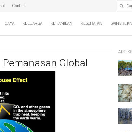
Cari untu
out
Contact
GAYA
KELUARGA
KEHAMILAN
KESEHATAN
SAINS TEK
ARTIK
a Pemanasan Global