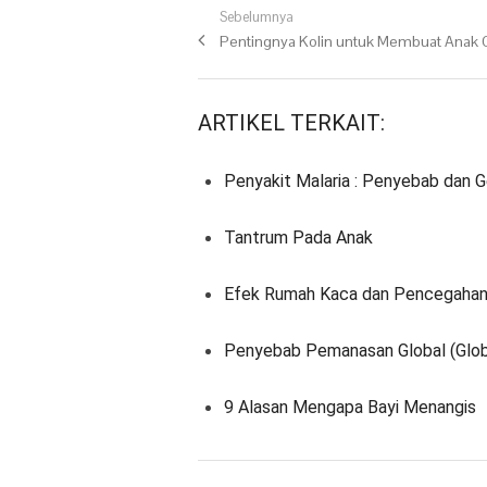
Navigasi pos
Sebelumnya
Previous post:
Pentingnya Kolin untuk Membuat Anak 
ARTIKEL TERKAIT:
Penyakit Malaria : Penyebab dan G
Tantrum Pada Anak
Efek Rumah Kaca dan Pencegaha
Penyebab Pemanasan Global (Glob
9 Alasan Mengapa Bayi Menangis