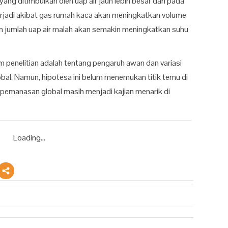
ang ditimbulkan oleh uap air jauh lebih besar dari pada
erjadi akibat gas rumah kaca akan meningkatkan volume
tan jumlah uap air malah akan semakin meningkatkan suhu
m penelitian adalah tentang pengaruh awan dan variasi
bal. Namun, hipotesa ini belum menemukan titik temu di
su pemanasan global masih menjadi kajian menarik di
Loading...