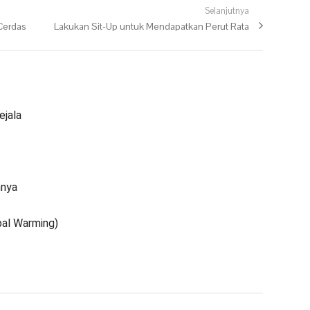
Selanjutnya
Cerdas
Next post:
Lakukan Sit-Up untuk Mendapatkan Perut Rata
ejala
nnya
al Warming)