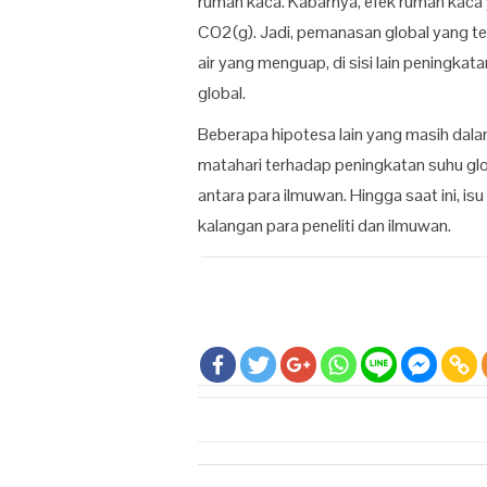
rumah kaca. Kabarnya, efek rumah kaca y
CO
2(g)
. Jadi, pemanasan global yang t
air yang menguap, di sisi lain peningka
global.
Beberapa hipotesa lain yang masih dala
matahari terhadap peningkatan suhu glo
antara para ilmuwan. Hingga saat ini, i
kalangan para peneliti dan ilmuwan.