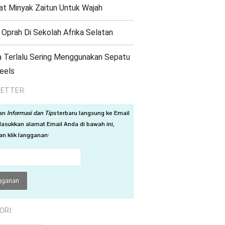
t Minyak Zaitun Untuk Wajah
 Oprah Di Sekolah Afrika Selatan
 Terlalu Sering Menggunakan Sepatu
eels
ETTER:
an
Informasi dan Tips
terbaru langsung ke Email
asukkan alamat Email Anda di bawah ini,
n klik langganan:
ORI: