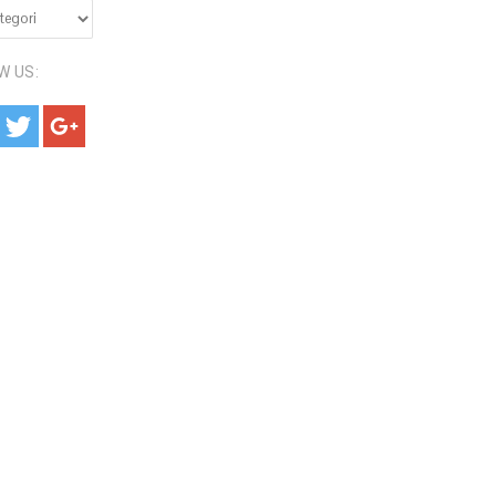
RI:
W US: