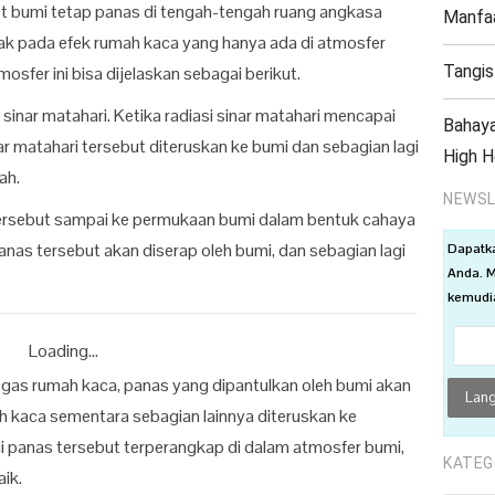
t bumi tetap panas di tengah-tengah ruang angkasa
Manfaa
tak pada efek rumah kaca yang hanya ada di atmosfer
Tangis
mosfer ini bisa dijelaskan sebagai berikut.
sinar matahari. Ketika radiasi sinar matahari mencapai
Bahaya
nar matahari tersebut diteruskan ke bumi dan sebagian lagi
High H
ah.
NEWSL
 tersebut sampai ke permukaan bumi dalam bentuk cahaya
panas tersebut akan diserap oleh bumi, dan sebagian lagi
Dapatk
Anda. M
kemudia
Loading...
gas rumah kaca, panas yang dipantulkan oleh bumi akan
h kaca sementara sebagian lainnya diteruskan ke
gi panas tersebut terperangkap di dalam atmosfer bumi,
KATEG
ik.