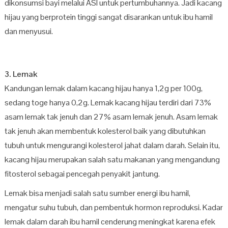
dikonsumsi bayi melalui ASI untuk pertumbuhannya. Jadi kacang
hijau yang berprotein tinggi sangat disarankan untuk ibu hamil
dan menyusui.
3. Lemak
Kandungan lemak dalam kacang hijau hanya 1,2g per 100g,
sedang toge hanya 0,2g. Lemak kacang hijau terdiri dari 73%
asam lemak tak jenuh dan 27% asam lemak jenuh. Asam lemak
tak jenuh akan membentuk kolesterol baik yang dibutuhkan
tubuh untuk mengurangi kolesterol jahat dalam darah. Selain itu,
kacang hijau merupakan salah satu makanan yang mengandung
fitosterol sebagai pencegah penyakit jantung.
Lemak bisa menjadi salah satu sumber energi ibu hamil,
mengatur suhu tubuh, dan pembentuk hormon reproduksi. Kadar
lemak dalam darah ibu hamil cenderung meningkat karena efek