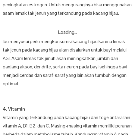
peningkatan estrogen. Untuk menguranginya bisa menggunakan
asam lemak tak jenuh yang terkandung pada kacang hijau.
Loading...
Ibu menyusui perlu mengkonsumsi kacang hijau karena lemak
tak jenuh pada kacang hijau akan disalurkan untuk bayi melalui
ASI. Asam lemak tak jenuh akan meningkatkan jumlah dan
panjang akson, dendrite, serta neuron pada bayi sehingga bayi
menjadi cerdas dan saraf-saraf yang lain akan tumbuh dengan
optimal.
4. Vitamin
Vitamin yang terkandung pada kacang hijau dan toge antara lain
vitamin A, B1, B2, dan C. Masing-masing vitamin memiliki peranan
berbeda dalam metabolisme tubuh. Kandungan vitamin A pada