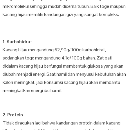
mikromolekul sehingga mudah dicerna tubuh. Baik toge maupun
kacang hijau memiliki kandungan gizi yang sangat kompleks.
1. Karbohidrat
Kacang hijau mengandung 62,90g/ 100g karbohidrat,
sedangkan toge mengandung 4,1g/ 100g bahan. Zat pati
didalam kacang hijau berfungsi membentuk glukosa yang akan
diubah menjadi energi. Saat hamil dan menyusui kebutuhan akan
kalori meningkat, jadi konsumsi kacang hijau akan membantu
meningkatkan energi ibu hamil.
2. Protein
Tidak diragukan lagi bahwa kandungan protein dalam kacang