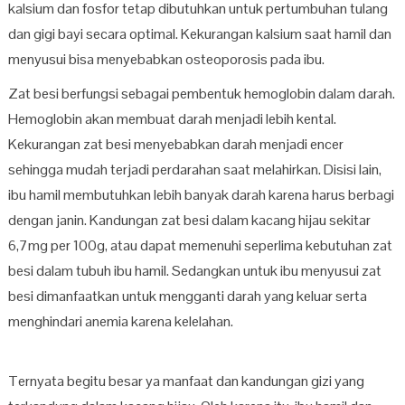
kalsium dan fosfor tetap dibutuhkan untuk pertumbuhan tulang
dan gigi bayi secara optimal. Kekurangan kalsium saat hamil dan
menyusui bisa menyebabkan osteoporosis pada ibu.
Zat besi berfungsi sebagai pembentuk hemoglobin dalam darah.
Hemoglobin akan membuat darah menjadi lebih kental.
Kekurangan zat besi menyebabkan darah menjadi encer
sehingga mudah terjadi perdarahan saat melahirkan. Disisi lain,
ibu hamil membutuhkan lebih banyak darah karena harus berbagi
dengan janin. Kandungan zat besi dalam kacang hijau sekitar
6,7mg per 100g, atau dapat memenuhi seperlima kebutuhan zat
besi dalam tubuh ibu hamil. Sedangkan untuk ibu menyusui zat
besi dimanfaatkan untuk mengganti darah yang keluar serta
menghindari anemia karena kelelahan.
Ternyata begitu besar ya manfaat dan kandungan gizi yang