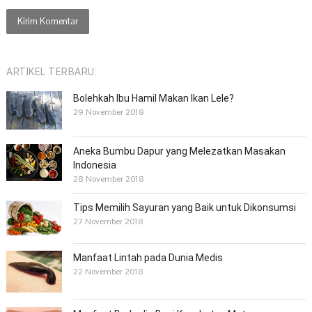
ARTIKEL TERBARU:
Bolehkah Ibu Hamil Makan Ikan Lele?
29 November 2018
Aneka Bumbu Dapur yang Melezatkan Masakan
Indonesia
28 November 2018
Tips Memilih Sayuran yang Baik untuk Dikonsumsi
27 November 2018
Manfaat Lintah pada Dunia Medis
22 November 2018