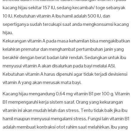
kacang hijau sekitar 157 IU, sedang kecambah/ toge sebanyak
10 IU. Kebutuhan vitamin A ibu hamil adalah 500 IU, dan
sepertiganya sudah tercukupi saat anda mengkonsumsi kacang
hijau.
Kekurangan vitamin A pada masa kehamilan bisa mengakibatkan
kelahiran prematur dan menghambat pertumbuhan janin yang
berakhir dengan berat badan lahir rendah. Sedangkan untuk ibu
menyusui vitamin A akan disalurkan pada bayi melalui ASI.
Kebutuhan vitamin A harus dipenuhi agar tidak terjadi devisiensi
vitamin A yang akan merusak mata bayi.
Kacang hijau mengandung 0,64 mg vitamin B1 per 100 g. Vitamin
B1 mempengaruhi kerja sistem saraf. Orang yang kekurangan
vitamin ini akan mudah lelah dan stress. Tentu tidak baik jika ibu
hamil maupun menyusui mengalami stress. Fungsi lain vitamin B1
adalah membuat kontraksi otot rahim saat melahirkan. Ibu yang