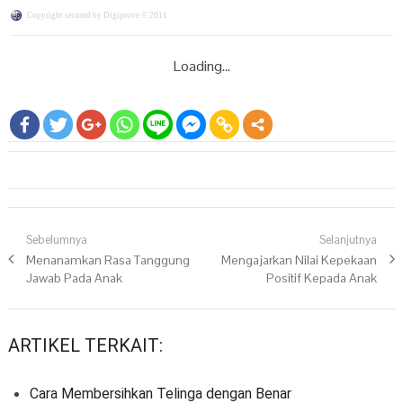
Copyright secured by Digiprove © 2011
Loading...
Navigasi pos
Sebelumnya
Selanjutnya
Previous post:
Menanamkan Rasa Tanggung
Next post:
Mengajarkan Nilai Kepekaan
Jawab Pada Anak
Positif Kepada Anak
ARTIKEL TERKAIT:
Cara Membersihkan Telinga dengan Benar