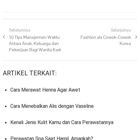
Navigasi pos
Sebelumnya
Selanjutnya
Previous post:
10 Tips Manajemen Waktu
Next post:
Fashion ala Cowok-Cowok
Antara Anak, Keluarga dan
Korea
Pekerjaan Bagi Wanita Karir
ARTIKEL TERKAIT:
Cara Merawat Henna Agar Awet
Cara Menebalkan Alis dengan Vaseline
Kenali Jenis Kulit Kamu dan Cara Perawatannya
Perawatan Spa Saat Hamil, Amankah?