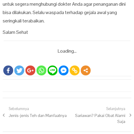
untuk segera menghubungi dokter Anda agar penanganan dini
bisa dilakukan. Selalu waspada terhadap gejala awal yang
seringkali terabaikan.
Salam Sehat
Loading...
Navigasi pos
Sebelumnya
Selanjutnya
Previous post:
Jenis-jenis Teh dan Manfaatnya
Next post:
Sariawan? Pakai Obat Alami
Saja