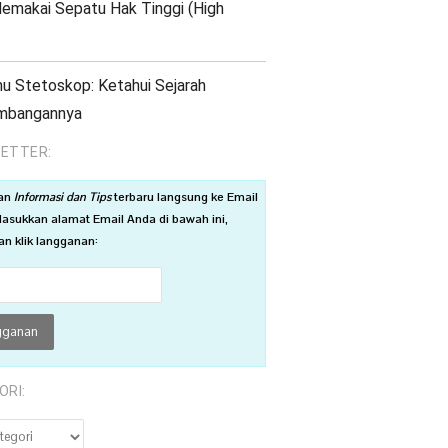
emakai Sepatu Hak Tinggi (High
 Stetoskop: Ketahui Sejarah
mbangannya
ETTER:
an
Informasi dan Tips
terbaru langsung ke Email
asukkan alamat Email Anda di bawah ini,
n klik langganan:
ORI:
RI: