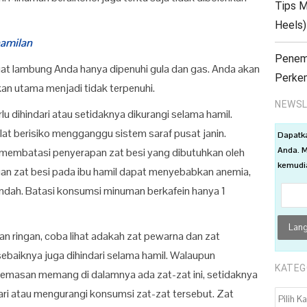
Tips M
Heels)
hamilan
Penemu
t lambung Anda hanya dipenuhi gula dan gas. Anda akan
Perke
n utama menjadi tidak terpenuhi.
NEWSL
lu dihindari atau setidaknya dikurangi selama hamil.
klat berisiko mengganggu sistem saraf pusat janin.
Dapatk
Anda. M
 membatasi penyerapan zat besi yang dibutuhkan oleh
kemudia
gan zat besi pada ibu hamil dapat menyebabkan anemia,
endah. Batasi konsumsi minuman berkafein hanya 1
n ringan, coba lihat adakah zat pewarna dan zat
baiknya juga dihindari selama hamil. Walaupun
KATEG
masan memang di dalamnya ada zat-zat ini, setidaknya
i atau mengurangi konsumsi zat-zat tersebut. Zat
KATEGO