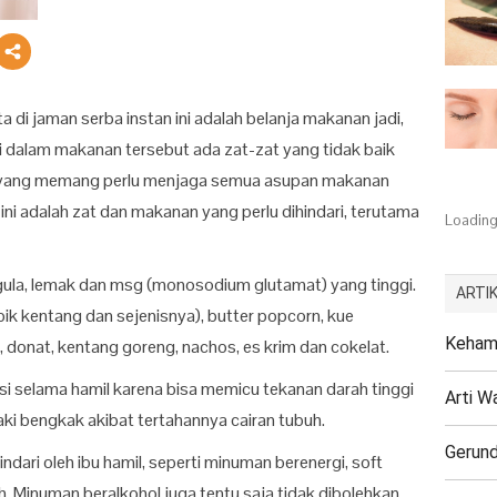
 di jaman serba instan ini adalah belanja makanan jadi,
i dalam makanan tersebut ada zat-zat yang tidak baik
il yang memang perlu menjaga semua asupan makanan
ni adalah zat dan makanan yang perlu dihindari, terutama
Loading.
 gula, lemak dan msg (monosodium glutamat) yang tinggi.
ARTIK
ik kentang dan sejenisnya), butter popcorn, kue
Kehami
, donat, kentang goreng, nachos, es krim dan cokelat.
si selama hamil karena bisa memicu tekanan darah tinggi
Arti W
ki bengkak akibat tertahannya cairan tubuh.
Gerund
indari oleh ibu hamil, seperti minuman berenergi, soft
h. Minuman beralkohol juga tentu saja tidak dibolehkan