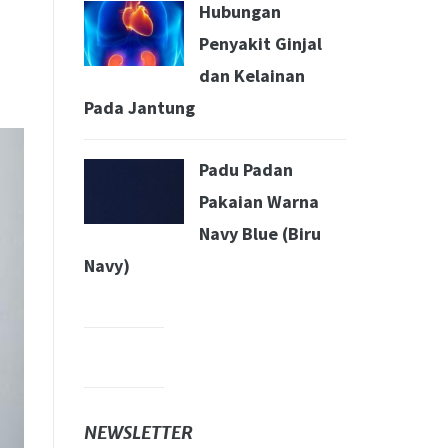
Hubungan
Penyakit Ginjal
dan Kelainan
Pada Jantung
Padu Padan
Pakaian Warna
Navy Blue (Biru
Navy)
NEWSLETTER