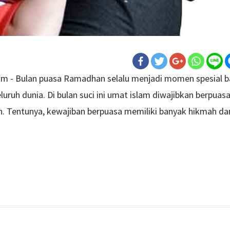
om - Bulan puasa Ramadhan selalu menjadi momen spesial b
luruh dunia. Di bulan suci ini umat islam diwajibkan berpuas
h. Tentunya, kewajiban berpuasa memiliki banyak hikmah da