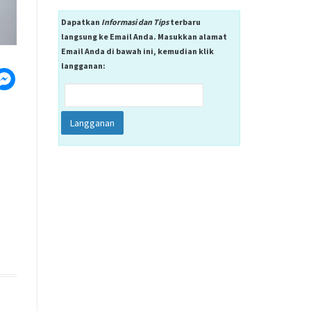
Dapatkan
Informasi dan Tips
terbaru
langsung ke Email Anda. Masukkan alamat
Email Anda di bawah ini, kemudian klik
langganan: