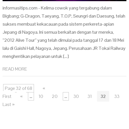
informasitips.com - Kelima cowok yang tergabung dalam
Bigbang; G-Dragon, Taeyang, T.O.P, Seungri dan Daesung, telah
sukses membuat kekacauan pada sistem perkereta-apian
Jepang di Nagoya. Ini semua berkaitan dengan tur mereka,
”2012 Alive Tour” yang telah dimulai pada tanggal 17 dan 18 Mei
lalu di Gaishi Hall, Nagoya, Jepang. Perusahaan JR Tokai Railway
menghentikan pelayanan untuk […]
READ MORE
Page 32 of 68
«
First
«
...
10
20
...
30
31
32
33
Last »