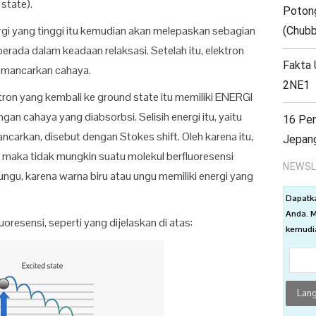
state).
Poton
ergi yang tinggi itu kemudian akan melepaskan sebagian
(Chubb
berada dalam keadaan relaksasi. Setelah itu, elektron
Fakta 
memancarkan cahaya.
2NE1
tron yang kembali ke ground state itu memiliki ENERGI
 cahaya yang diabsorbsi. Selisih energi itu, yaitu
16 Pen
ancarkan, disebut dengan Stokes shift. Oleh karena itu,
Jepan
, maka tidak mungkin suatu molekul berfluoresensi
NEWSL
gu, karena warna biru atau ungu memiliki energi yang
Dapatk
Anda. M
luoresensi, seperti yang dijelaskan di atas:
kemudia