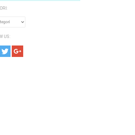
ORI:
RI:
W US: