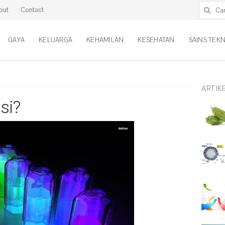
Cari untu
out
Contact
GAYA
KELUARGA
KEHAMILAN
KESEHATAN
SAINS TEK
ARTIK
si?