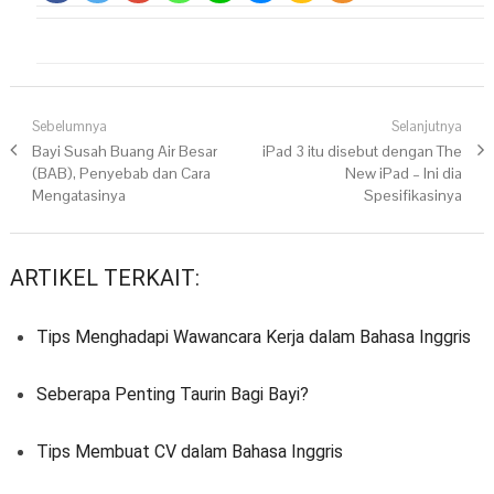
Navigasi pos
Sebelumnya
Selanjutnya
Previous post:
Bayi Susah Buang Air Besar
Next post:
iPad 3 itu disebut dengan The
(BAB), Penyebab dan Cara
New iPad – Ini dia
Mengatasinya
Spesifikasinya
ARTIKEL TERKAIT:
Tips Menghadapi Wawancara Kerja dalam Bahasa Inggris
Seberapa Penting Taurin Bagi Bayi?
Tips Membuat CV dalam Bahasa Inggris